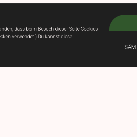
Lernen wir uns kennen?
standen, dass beim Besuch dieser Seite Cookies
ecken verwendet.) Du kannst diese
SÄM
KONTAKT AUFNEHMEN
Kontakt